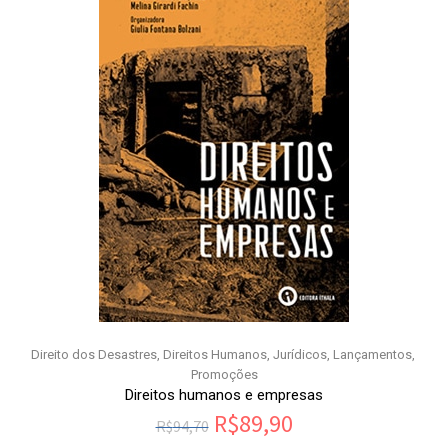
Direito dos Desastres
,
Direitos Humanos
,
Jurídicos
,
Lançamentos
,
Promoções
Direitos humanos e empresas
R$
89,90
R$
94,70