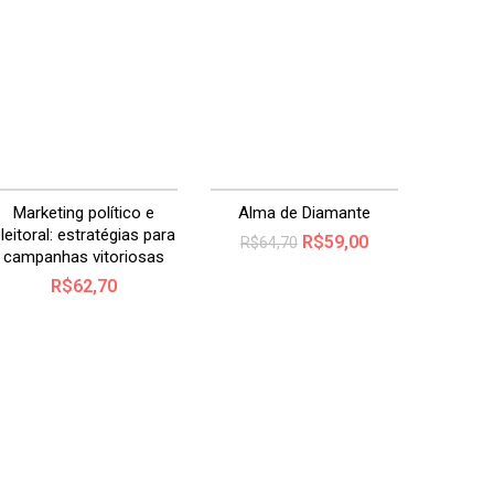
a tem até
trar.
promoção!
Marketing político e
Alma de Diamante
leitoral: estratégias para
R$
59,00
R$
64,70
campanhas vitoriosas
R$
62,70