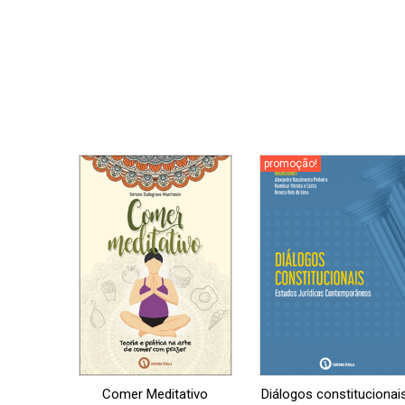
Aqui você tem até 30% de desconto!
Faça seu cadastro agora mesmo e
aproveite este benefício.
promoção!
Comer Meditativo
Diálogos constitucionais