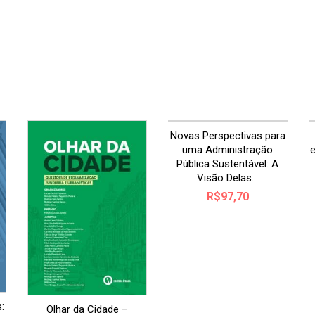
Autores da nossa editor
40% de desconto!
Clique aqui para se cadas
Novas Perspectivas para
uma Administração
e
Pública Sustentável: A
Visão Delas...
R$
97,70
:
Olhar da Cidade –