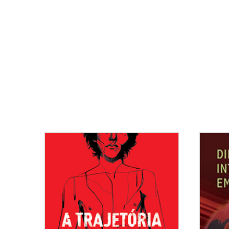
tos
asil e