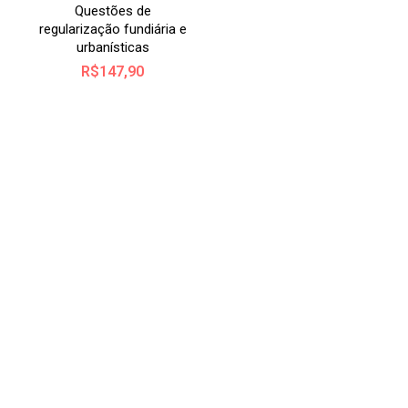
Questões de
regularização fundiária e
urbanísticas
R$
147,90
UTERO DE PAIVA PEREI
IREITO RUR