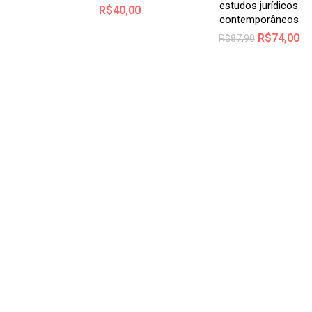
estudos jurídicos
R$
40,00
contemporâneos
R$
74,00
R$
87,90
L
D