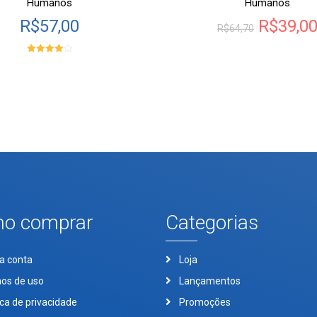
Humanos
Humanos
R$
57,00
R$
39,0
R$
64,70
Avaliação
4.00
de 5
o comprar
Categorias
a conta
Loja
os de uso
Lançamentos
ica de privacidade
Promoções