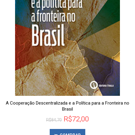
A Cooperação Descentralizada e a Política para a Fronteira no
Brasil
R$
72,00
R$
84,70