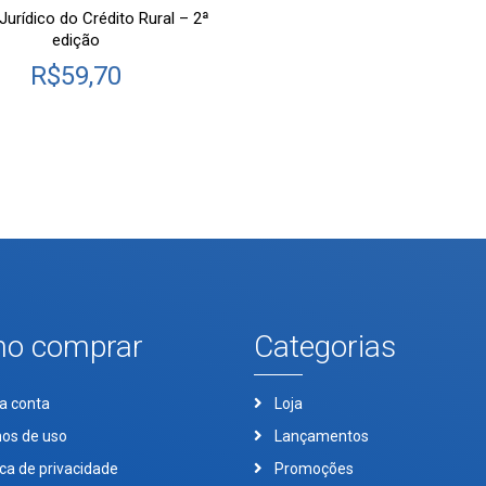
Jurídico do Crédito Rural – 2ª
edição
R$
59,70
o comprar
Categorias
a conta
Loja
os de uso
Lançamentos
ica de privacidade
Promoções