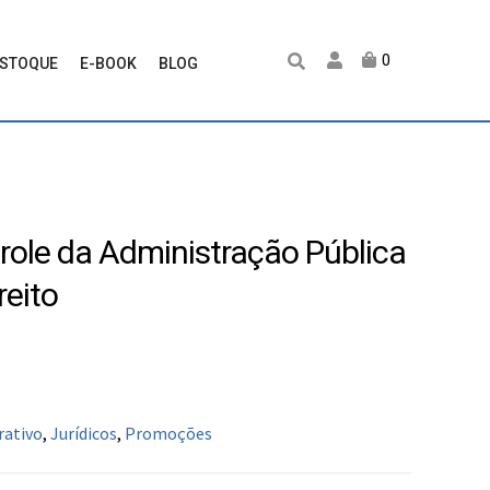
0
ESTOQUE
E-BOOK
BLOG
role da Administração Pública
reito
rativo
,
Jurídicos
,
Promoções