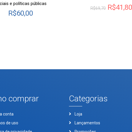
ciais e políticas públicas
R$
41,8
R$
69,70
R$
60,00
o comprar
Categorias
a conta
Loja
os de uso
Lançamentos
ica de privacidade
Promoções